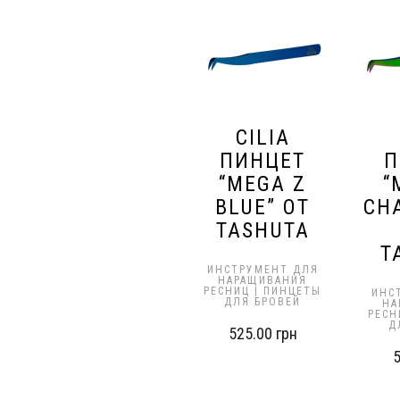
CILIA
ПИНЦЕТ
П
“MEGA Z
“
BLUE” ОТ
CH
TASHUTA
T
ИНСТРУМЕНТ ДЛЯ
НАРАЩИВАНИЯ
РЕСНИЦ | ПИНЦЕТЫ
ИНС
ДЛЯ БРОВЕЙ
НА
РЕСН
Д
525.00
грн