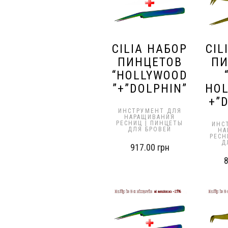
CILIA НАБОР
CIL
ПИНЦЕТОВ
ПИ
“HOLLYWOOD
”+”DOLPHIN”
HOL
+”
ИНСТРУМЕНТ ДЛЯ
НАРАЩИВАНИЯ
РЕСНИЦ | ПИНЦЕТЫ
ИНС
ДЛЯ БРОВЕЙ
НА
РЕСН
Д
917.00
грн