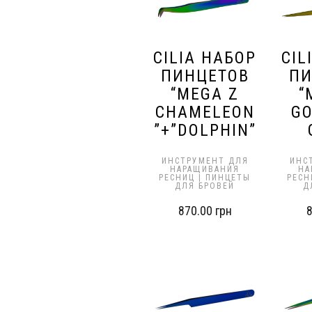
CILIA НАБОР
CIL
ПИНЦЕТОВ
ПИ
“MEGA Z
“
CHAMELEON
GO
”+”DOLPHIN”
ИНСТРУМЕНТ ДЛЯ
ИНС
НАРАЩИВАНИЯ
НА
РЕСНИЦ | ПИНЦЕТЫ
РЕСН
ДЛЯ БРОВЕЙ
Д
870.00
грн