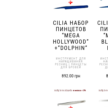
CILIA НАБОР
CIL
ПИНЦЕТОВ
ПИ
“MEGA
“
HOLLYWOOD”
BL
+”DOLPHIN”
ИНСТРУМЕНТ ДЛЯ
ИНС
НАРАЩИВАНИЯ
НА
РЕСНИЦ | ПИНЦЕТЫ
РЕСН
ДЛЯ БРОВЕЙ
Д
892.00
грн