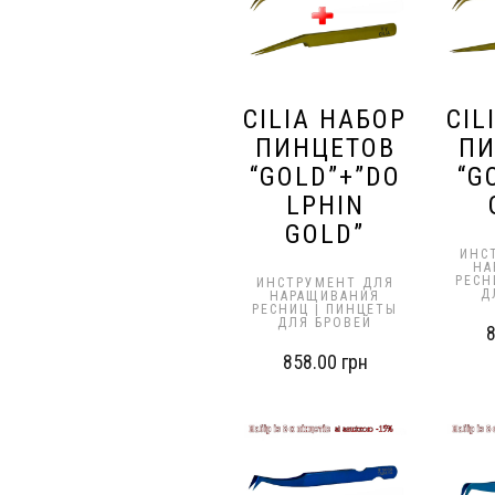
CILIA НАБОР
CIL
ПИНЦЕТОВ
ПИ
“GOLD”+”DO
“G
LPHIN
GOLD”
ИНС
НА
РЕСН
ИНСТРУМЕНТ ДЛЯ
Д
НАРАЩИВАНИЯ
РЕСНИЦ | ПИНЦЕТЫ
ДЛЯ БРОВЕЙ
858.00
грн