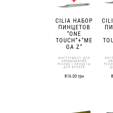
CILIA НАБОР
CIL
ПИНЦЕТОВ
ПИ
“ONE
TOUCH”+”ME
TO
GA Z”
ИНСТРУМЕНТ ДЛЯ
ИНС
НАРАЩИВАНИЯ
НА
РЕСНИЦ | ПИНЦЕТЫ
РЕСН
ДЛЯ БРОВЕЙ
Д
816.00
грн